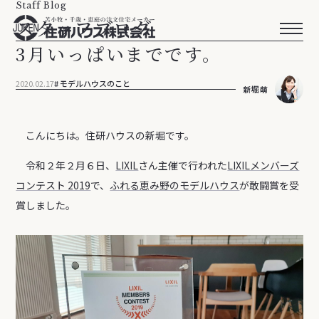
Staff Blog
スタッフブログ
3月いっぱいまでです。
2020.02.17
モデルハウスのこと
新堀 萌
こんにちは。住研ハウスの新堀です。
令和２年２月６日、
LIXIL
さん主催で行われた
LIXILメンバーズ
コンテスト 2019
で、
ふれる恵み野のモデルハウス
が敢闘賞を受
賞しました。