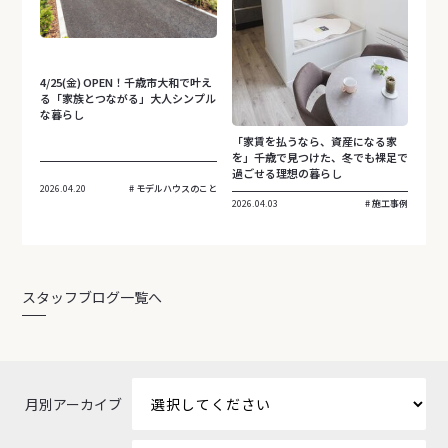
4/25(金) OPEN！千歳市大和で叶え
る「家族とつながる」大人シンプル
な暮らし
「家賃を払うなら、資産になる家
を」――千歳で見つけた、冬でも裸足で
過ごせる理想の暮らし
2026.04.20
モデルハウスのこと
2026.04.03
施工事例
スタッフブログ一覧へ
月別アーカイブ