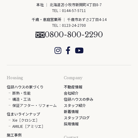
本社
北海道苫小牧市新開町4丁目8-7
TEL：
0144-57-5711
千歳・恵庭営業所
千歳市あずさ2丁目4-14
TEL：
0123-24-2700
0800-800-2290
Housing
Company
住研ハウスの家づくり
不動産情報
断熱・性能
会社紹介
構造・工法
住研ハウスの歩み
保証アフター・リフォーム
スタッフ紹介
新着情報
住まいラインナップ
スタッフブログ
Xie［クロシエ］
採用情報
AMILIE［アミリエ］
施工事例
Contact