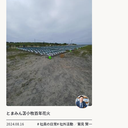
とまみん苫小牧百年花火
2024.08.16
社員の日常
社外活動
鷲見 賢一