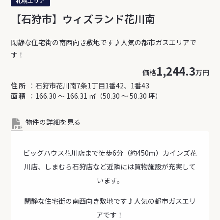
札幌エリア
【石狩市】ウィズランド花川南
閑静な住宅街の南西向き敷地です♪人気の都市ガスエリアで
す！
1,244.3
価格
万円
住所
石狩市花川南7条1丁目1番42、1番43
面積
166.30 ～ 166.31 ㎡（50.30 ～ 50.30 坪）
物件の詳細を見る
ビッグハウス花川店まで徒歩6分（約450ｍ）カインズ花
川店、しまむら石狩店など近隣には買物施設が充実して
います。
閑静な住宅街の南西向き敷地です♪人気の都市ガスエリ
アです！