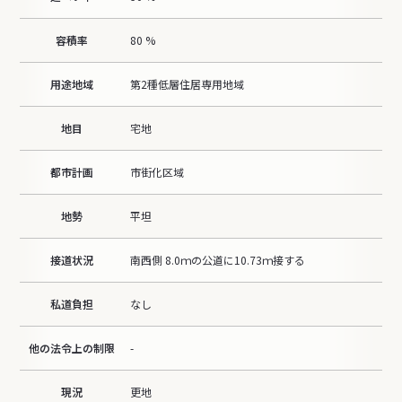
容積率
80 %
用途地域
第2種低層住居専用地域
地目
宅地
都市計画
市街化区域
地勢
平坦
接道状況
南西側 8.0ｍの公道に10.73ｍ接する
私道負担
なし
他の法令上の制限
-
現況
更地