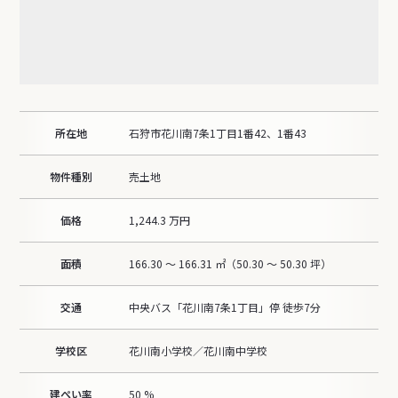
所在地
石狩市花川南7条1丁目1番42、1番43
物件種別
売土地
価格
1,244.3 万円
面積
166.30 ～ 166.31 ㎡（50.30 ～ 50.30 坪）
交通
中央バス「花川南7条1丁目」停 徒歩7分
学校区
花川南小学校／花川南中学校
建ぺい率
50 %