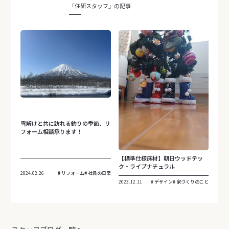
「住研スタッフ」の記事
雪解けと共に訪れる釣りの季節、リ
フォーム相談承ります！
【標準仕様床材】朝日ウッドテッ
ク・ライブナチュラル
2024.02.26
リフォーム
社員の日常
2023.12.11
デザイン
家づくりのこと