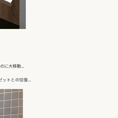
に大移動...
トとの往復...