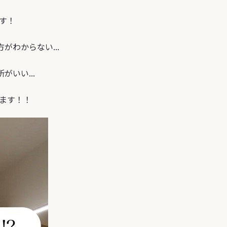
す！
わからない...
いい...
ます！！