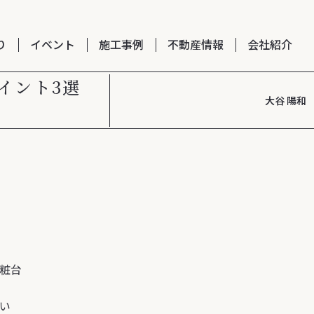
り
イベント
施工事例
不動産情報
会社紹介
イント3選
大谷 陽和
粧台
い