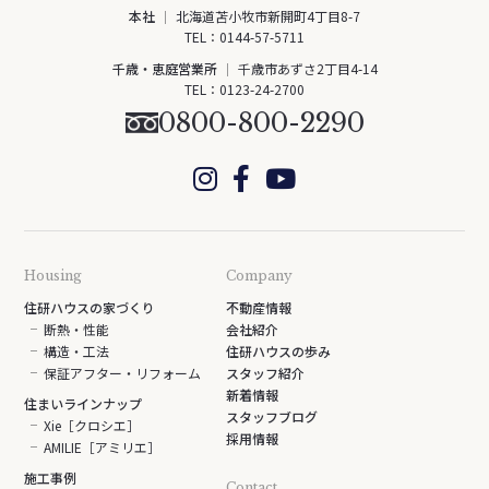
本社
北海道苫小牧市新開町4丁目8-7
TEL：
0144-57-5711
千歳・恵庭営業所
千歳市あずさ2丁目4-14
TEL：
0123-24-2700
0800-800-2290
Housing
Company
住研ハウスの家づくり
不動産情報
断熱・性能
会社紹介
構造・工法
住研ハウスの歩み
保証アフター・リフォーム
スタッフ紹介
新着情報
住まいラインナップ
スタッフブログ
Xie［クロシエ］
採用情報
AMILIE［アミリエ］
施工事例
Contact