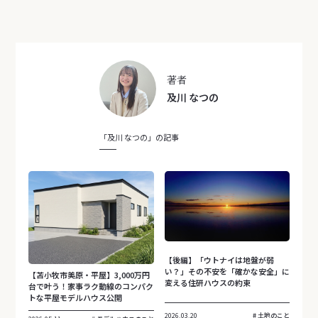
著者
及川 なつの
「及川 なつの」の記事
【後編】「ウトナイは地盤が弱
い？」その不安を「確かな安全」に
【苫小牧市美原・平屋】3,000万円
変える住研ハウスの約束
台で叶う！家事ラク動線のコンパク
トな平屋モデルハウス公開
2026.03.20
土地のこと