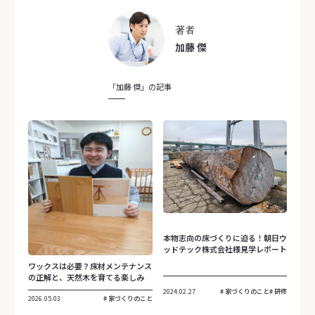
著者
加藤 傑
「加藤 傑」の記事
本物志向の床づくりに迫る！朝日ウ
ッドテック株式会社様見学レポート
ワックスは必要？床材メンテナンス
の正解と、天然木を育てる楽しみ
2024.02.27
家づくりのこと
研修
2026.05.03
家づくりのこと