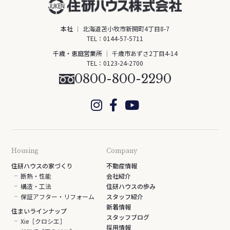
本社
北海道苫小牧市新開町4丁目8-7
TEL：
0144-57-5711
千歳・恵庭営業所
千歳市あずさ2丁目4-14
TEL：
0123-24-2700
0800-800-2290
Housing
Company
住研ハウスの家づくり
不動産情報
断熱・性能
会社紹介
構造・工法
住研ハウスの歩み
保証アフター・リフォーム
スタッフ紹介
新着情報
住まいラインナップ
スタッフブログ
Xie［クロシエ］
採用情報