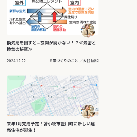
換気扇を回すと...玄関が開かない！？≪気密と
換気の秘密≫
2024.12.22
家づくりのこと
大谷 陽和
来年1月完成予定！苫小牧市豊川町に新しい建
売住宅が誕生！