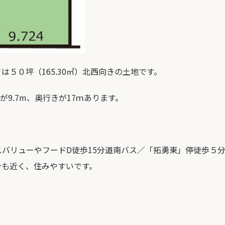
さは
５０坪
（165.30㎡）
北西向きの土地
です。
が
9.7m
、奥行きが
17ｍ
あります。
スバリューやフードD徒歩
15分
道南バス／「拓勇東」停徒歩
５
ンも近く、住みやすいです。