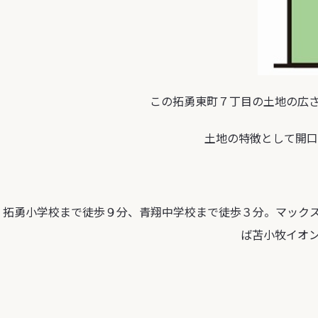
この拓勇東町７丁目の土地の広
土地の特徴として開口
拓勇小学校まで徒歩
９分
、青翔中学校まで徒歩
３分
。マック
ば苫小牧イオ