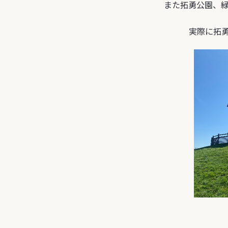
また拓勇公園、
実際に拓勇